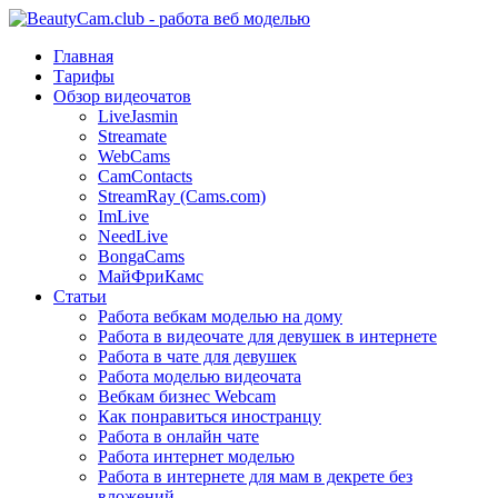
Главная
Тарифы
Обзор видеочатов
LiveJasmin
Streamate
WebCams
CamContacts
StreamRay (Cams.com)
ImLive
NeedLive
BongaCams
МайФриКамс
Статьи
Работа вебкам моделью на дому
Работа в видеочате для девушек в интернете
Работа в чате для девушек
Работа моделью видеочата
Вебкам бизнес Webcam
Как понравиться иностранцу
Работа в онлайн чате
Работа интернет моделью
Работа в интернете для мам в декрете без
вложений