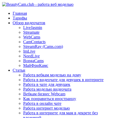
Главная
Тарифы
Обзор видеочатов
LiveJasmin
Streamate
WebCams
CamContacts
StreamRay (Cams.com)
ImLive
NeedLive
BongaCams
МайФриКамс
Статьи
Работа вебкам моделью на дому
Работа в видеочате для девушек в интернете
Работа в чате для девушек
Работа моделью видеочата
Вебкам бизнес Webcam
Как понравиться иностранцу
Работа в онлайн чате
Работа интернет моделью
Работа в интернете для мам в декрете без
вложений