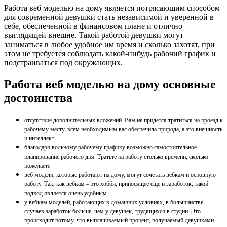
Работа веб моделью на дому является потрясающим способом
для современной девушки стать независимой и уверенной в
себе, обеспеченной в финансовом плане и отлично
выглядящей внешне. Такой работой девушки могут
заниматься в любое удобное им время и сколько захотят, при
этом не требуется соблюдать какой-нибудь рабочий график и
подстраиваться под окружающих.
Работа веб моделью на дому основные
достоинства
отсутствие дополнительных вложений. Вам не придется тратиться на проезд к
рабочему месту, всем необходимым вас обеспечила природа, а это внешность
и интеллект
благодаря вольному рабочему графику возможно самостоятельное
планирование рабочего дня. Тратьте на работу столько времени, сколько
пожелаете
веб модели, которые работают на дому, могут сочетать вебкам и основную
работу. Так, как вебкам – это хобби, приносящее еще и заработок, такой
подход является очень удобным
у вебкам моделей, работающих в домашних условиях, в большинстве
случаев заработок больше, чем у девушек, трудящихся в студии. Это
происходит потому, что выплачиваемый процент, получаемый девушками